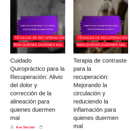
TÉCNICAS DE RECUPERACIÓN
TÉCNICAS DE RECUPERACIÓN
PARA QUIENES DUERMEN MAL
PARA QUIENES DUERMEN MAL
Cuidado
Terapia de contraste
Quiropráctico para la
para la
Recuperación: Alivio
recuperación:
del dolor y
Mejorando la
corrección de la
circulación y
alineación para
reduciendo la
quienes duermen
inflamación para
mal
quienes duermen
mal
Ava Sinclair