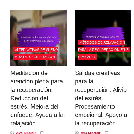
MÉTODOS DE RELAJACIÓN
ALTERNATIVAS DE SUEÑO
PARA LA RECUPERACIÓN EN EL
PARA LA RECUPERACIÓN
GIMNASIO
Meditación de
Salidas creativas
atención plena para
para la
la recuperación:
recuperación: Alivio
Reducción del
del estrés,
estrés, Mejora del
Procesamiento
enfoque, Ayuda a la
emocional, Apoyo a
relajación
la recuperación
Ava Sinclair
Ava Sinclair