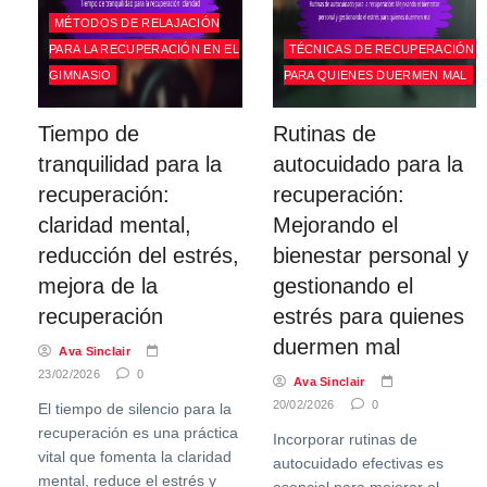
MÉTODOS DE RELAJACIÓN
PARA LA RECUPERACIÓN EN EL
TÉCNICAS DE RECUPERACIÓN
GIMNASIO
PARA QUIENES DUERMEN MAL
Tiempo de
Rutinas de
tranquilidad para la
autocuidado para la
recuperación:
recuperación:
claridad mental,
Mejorando el
reducción del estrés,
bienestar personal y
mejora de la
gestionando el
recuperación
estrés para quienes
duermen mal
Ava Sinclair
23/02/2026
0
Ava Sinclair
20/02/2026
0
El tiempo de silencio para la
recuperación es una práctica
Incorporar rutinas de
vital que fomenta la claridad
autocuidado efectivas es
mental, reduce el estrés y