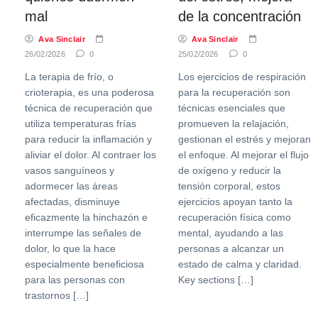
mal
de la concentración
Ava Sinclair
Ava Sinclair
26/02/2026
0
25/02/2026
0
La terapia de frío, o
Los ejercicios de respiración
crioterapia, es una poderosa
para la recuperación son
técnica de recuperación que
técnicas esenciales que
utiliza temperaturas frías
promueven la relajación,
para reducir la inflamación y
gestionan el estrés y mejoran
aliviar el dolor. Al contraer los
el enfoque. Al mejorar el flujo
vasos sanguíneos y
de oxígeno y reducir la
adormecer las áreas
tensión corporal, estos
afectadas, disminuye
ejercicios apoyan tanto la
eficazmente la hinchazón e
recuperación física como
interrumpe las señales de
mental, ayudando a las
dolor, lo que la hace
personas a alcanzar un
especialmente beneficiosa
estado de calma y claridad.
para las personas con
Key sections […]
trastornos […]