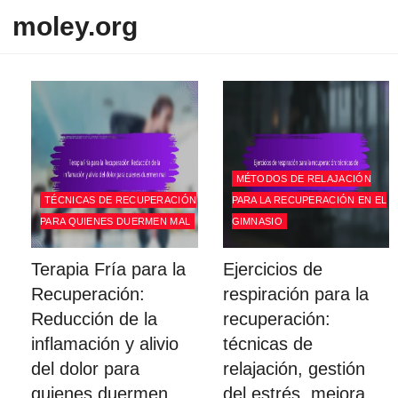
Skip to content
moley.org
MÉTODOS DE RELAJACIÓN
TÉCNICAS DE RECUPERACIÓN
PARA LA RECUPERACIÓN EN EL
PARA QUIENES DUERMEN MAL
GIMNASIO
Terapia Fría para la
Ejercicios de
Recuperación:
respiración para la
Reducción de la
recuperación:
inflamación y alivio
técnicas de
del dolor para
relajación, gestión
quienes duermen
del estrés, mejora