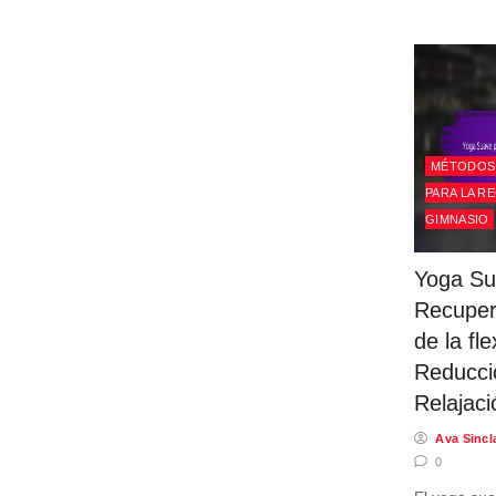
MÉTODOS 
PARA LA R
GIMNASIO
Yoga Su
Recuper
de la fle
Reducció
Relajac
Ava Sincla
0