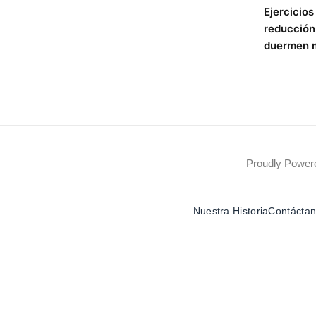
Ejercicios
reducción 
duermen 
Proudly Powe
Nuestra Historia
Contácta