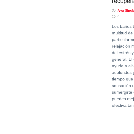
recuper
Ava Sincla
0
Los baños t
multitud de
particularm
relajación m
del estrés 
general. El
ayuda a ali
adoloridos y
tiempo que
sensación d
sumergirte 
puedes mej
efectiva tan