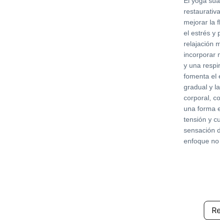
El yoga sua
restaurativ
mejorar la f
el estrés y
relajación m
incorporar 
y una respi
fomenta el 
gradual y l
corporal, c
una forma e
tensión y cu
sensación 
enfoque no
R