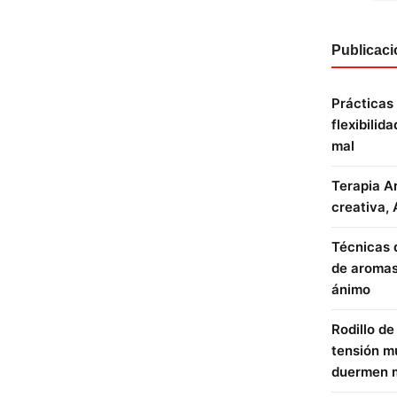
Publicaci
Prácticas
flexibilid
mal
Terapia Ar
creativa, 
Técnicas 
de aromas,
ánimo
Rodillo de
tensión mu
duermen 