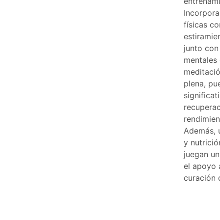
entrenami
Incorpora
físicas c
estiramie
junto con
mentales
meditació
plena, pu
significa
recuperac
rendimien
Además, u
y nutrici
juegan un
el apoyo 
curación 