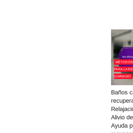
MÉTODOS 
PARA LA R
GIMNASIO
Baños cá
recuper
Relajaci
Alivio de
Ayuda p