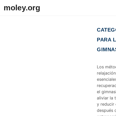
Skip to content
moley.org
CATEG
PARA 
GIMNA
Los méto
relajació
esenciale
recuperac
el gimnas
aliviar la
y reducir 
después 